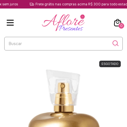
em juros
Frete grátis nas compras acima R$ 300 para todo estado 
0
ESGOTADO