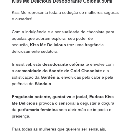
Kiss Me Delicious Desodorante Colônia 50ml
Kiss Me representa toda a sedução de mulheres seguras
e ousadas!
Com a indulgência e a sensualidade do chocolate para
aquelas que adoram explorar seu poder de
sedução,
Kiss Me Delicious
traz uma fragrância
deliciosamente sedutora.
Irresistível, este
desodorante colônia
te envolve com
a
cremosidade do Acorde de Gold Chocolate
e a
sofisticação da
Gardênia
, envolvidas pelo calor e pela
potência do
Sândalo
.
Fragrância potente, gustativa e jovial
,
Eudora Kiss
Me Delicious
provoca o sensorial a degustar a doçura
da
perfumaria feminina
sem abrir mão de impacto e
presença.
Para todas as mulheres que querem ser sensuais,