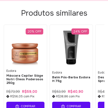
Produtos similares
20
%
OFF
24
%
OFF
Eudora
Eudora
Eudora
Máscara Capilar Siàge
Balm Pós-Barba Eudora
Desod
Nutri Óleos Poderosos
H 75g
Spray
250g
R$73,99
R$59,00
R$53,99
R$40,90
R$47,
R$56,05
com
Pix
R$38,86
com
Pix
R$3
COMPRAR
COMPRAR