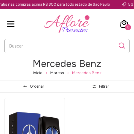
rátis nas compras acima R$ 300 para todo estado de São Paulo
5% 
0
Mercedes Benz
Início
Marcas
Mercedes Benz
Ordenar
Filtrar