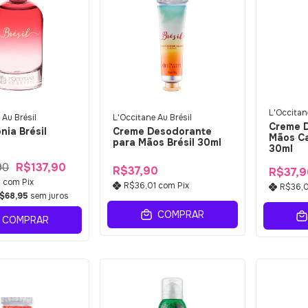
L'Occitane
 Au Brésil
L'Occitane Au Brésil
Creme 
nia Brésil
Creme Desodorante
Mãos C
para Mãos Brésil 30ml
30ml
90
R$137,90
R$37,90
R$37,9
1
com
Pix
R$36,01
com
Pix
R$36,
$68,95
sem juros
COMPRAR
COMPRAR