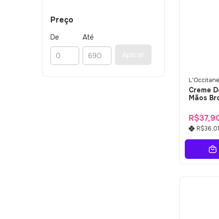
Preço
De
Até
Aplicar
L'Occitane
Creme D
Mãos Br
R$37,9
R$36,0