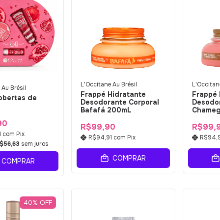
L'Occitane Au Brésil
L'Occitane
 Au Brésil
Frappé Hidratante
Frappé 
obertas de
Desodorante Corporal
Desodor
Bafafá 200mL
Chameg
90
R$99,90
R$99,
1
com
Pix
R$94,91
com
Pix
R$94,
$56,63
sem juros
COMPRAR
COMPRAR
40
%
OFF