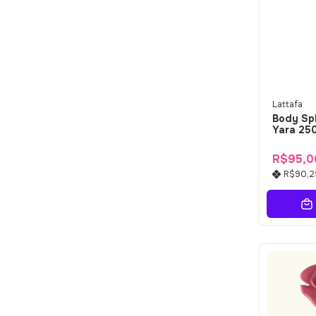
Lattafa
Body Sp
Yara 25
R$95,0
R$90,