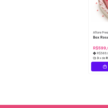
Aflore Pr
Box Ros
R$599,
R$569
3
x de
R