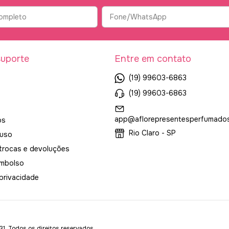
suporte
Entre em contato
(19) 99603-6863
(19) 99603-6863
app@aflorepresentesperfumados
os
Rio Claro - SP
 uso
 trocas e devoluções
embolso
 privacidade
odos os direitos reservados.