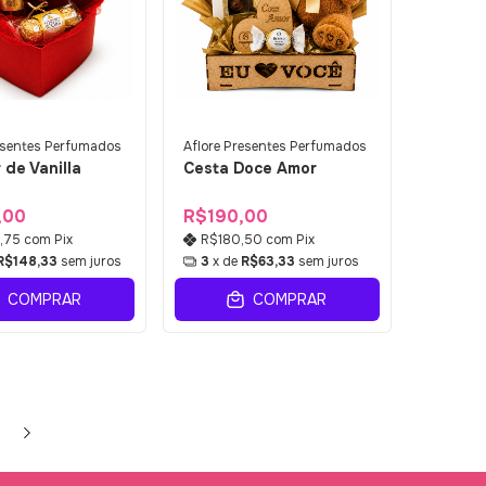
esentes Perfumados
Aflore Presentes Perfumados
 de Vanilla
Cesta Doce Amor
,00
R$190,00
,75
com
Pix
R$180,50
com
Pix
R$148,33
sem juros
3
x de
R$63,33
sem juros
COMPRAR
COMPRAR