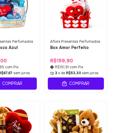
esentes Perfumados
Aflore Presentes Perfumados
isco Azul
Box Amor Perfeito
,00
R$159,90
,85
com
Pix
R$151,91
com
Pix
R$67,67
sem juros
3
x de
R$53,30
sem juros
COMPRAR
COMPRAR