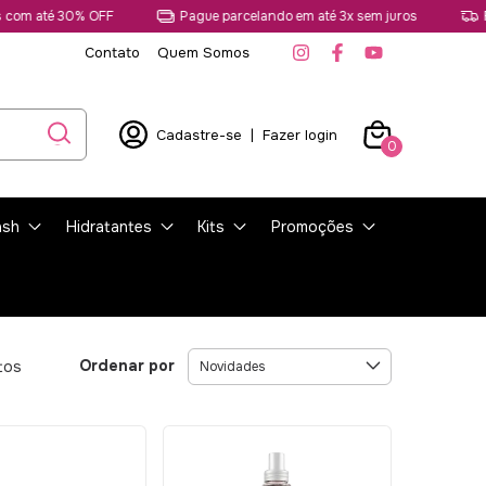
é 30% OFF
Pague parcelando em até 3x sem juros
Frete gr
Contato
Quem Somos
Cadastre-se
|
Fazer login
0
ash
Hidratantes
Kits
Promoções
Ordenar por
tos