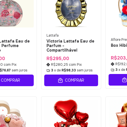
Lattafa
Aflore Pr
Lattafa Eau de
Victoria Lattafa Eau de
Box Hib
- Perfume
Parfum -
o
Compartilhável
R$203
00
R$295,00
R$192
50
com
Pix
R$280,25
com
Pix
3
x de
$76,67
sem juros
3
x de
R$98,33
sem juros
COMPRAR
COMPRAR