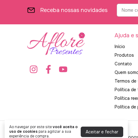
Receba nossas novidades
Ajuda e 
Início
Produtos
Contato
Quem som
Termos de
Política de
Política re
Política de
Ao navegar por este site
você aceita o
Produtos
- Aflore Presentes Perfumados
Aceitar e fechar
uso de cookies
para agilizar a sua
experiência de compra.
©2026. AFLORE PRESENTES PERFUMADOS - 34715202000131. T