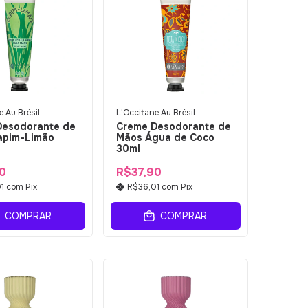
 Au Brésil
L'Occitane Au Brésil
Desodorante de
Creme Desodorante de
apim-Limão
Mãos Água de Coco
30ml
0
R$37,90
01
com
Pix
R$36,01
com
Pix
COMPRAR
COMPRAR