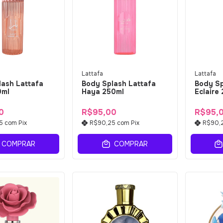
Lattafa
Lattafa
lash Lattafa
Body Splash Lattafa
Body Sp
0ml
Haya 250ml
Eclaire
0
R$95,00
R$95,
25
com
Pix
R$90,25
com
Pix
R$90,
COMPRAR
COMPRAR