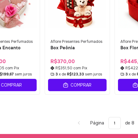
esentes Perfumados
Aflore Presentes Perfumados
Aflore Pr
a Encanto
Box Peônia
Box Flor
00
R$370,00
R$445
,05
com
Pix
R$351,50
com
Pix
R$422
$199,67
sem juros
3
x de
R$123,33
sem juros
3
x de
COMPRAR
COMPRAR
Página
de 8