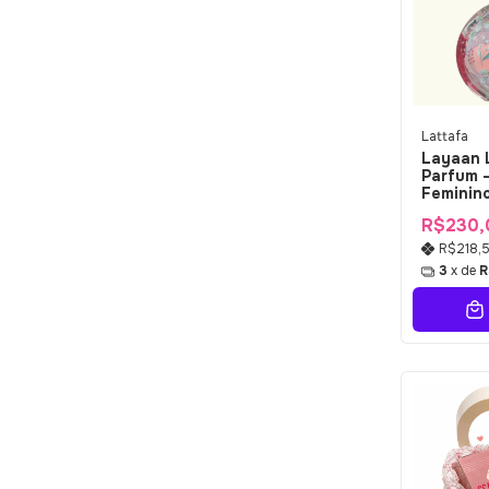
Lattafa
Layaan 
Parfum 
Feminin
R$230,
R$218,
3
x de
R