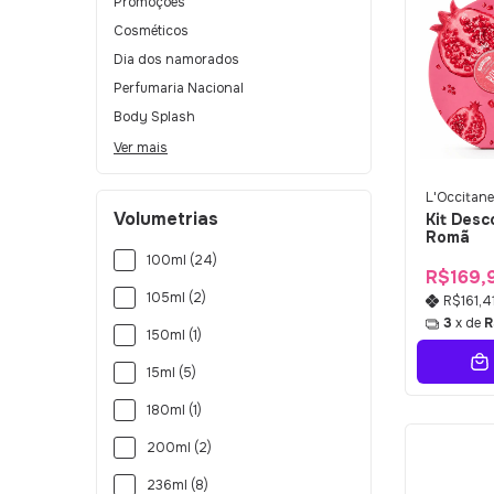
Promoções
Cosméticos
Dia dos namorados
Perfumaria Nacional
Body Splash
Ver mais
L'Occitane
Volumetrias
Kit Desc
Romã
100ml (24)
R$169,
105ml (2)
R$161,4
3
x de
R
150ml (1)
15ml (5)
180ml (1)
200ml (2)
236ml (8)