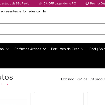
 de São Paulo
5% OFF pagando no PIX
Promoções com at
representesperfumados.com.br
nal
Perfumes Árabes
Perfumes de Grife
Body Spl
utos
Exibindo 1-24 de 179 produ
dutos