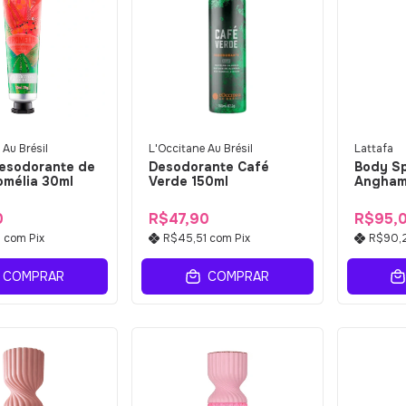
 Au Brésil
L'Occitane Au Brésil
Lattafa
esodorante de
Desodorante Café
Body Sp
omélia 30ml
Verde 150ml
Angham
0
R$47,90
R$95,
1
com
Pix
R$45,51
com
Pix
R$90,
COMPRAR
COMPRAR