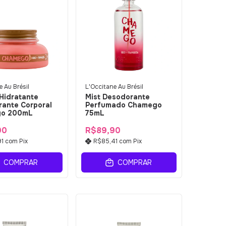
 Au Brésil
L'Occitane Au Brésil
Hidratante
Mist Desodorante
ante Corporal
Perfumado Chamego
o 200mL
75mL
90
R$89,90
91
com
Pix
R$85,41
com
Pix
COMPRAR
COMPRAR