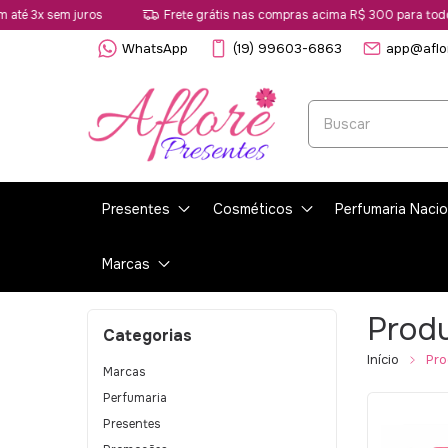
sem juros
Frete grátis nas compras acima R$ 300 para todo estado
WhatsApp
(19) 99603-6863
app@aflo
Presentes
Cosméticos
Perfumaria Nacio
Marcas
Prod
Categorias
Início
Pro
Marcas
Perfumaria
Presentes