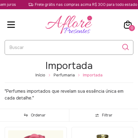
juros
Frete grátis nas compras acima R$ 300 para todo estado de 
0
Importada
Início
Perfumaria
Importada
"Perfumes importados que revelam sua essência única em
cada detalhe."
Ordenar
Filtrar