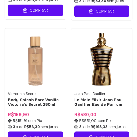
3
x de
R$53,30
sem juros
3
x de
R$53,30
sem juros
COMPRAR
COMPRAR
Victoria's Secret
Jean Paul Gaultier
Body Splash Bare Vanilla
Le Male Elixir Jean Paul
Victoria's Secret 250ml
Gaultier Eau de Parfum
R$159,90
R$580,00
R$151,91
com
Pix
R$551,00
com
Pix
3
x de
R$53,30
sem juros
3
x de
R$193,33
sem juros