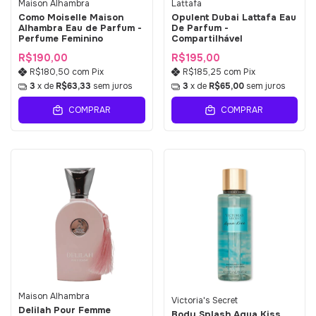
Maison Alhambra
Lattafa
Como Moiselle Maison
Opulent Dubai Lattafa Eau
Alhambra Eau de Parfum -
De Parfum -
Perfume Feminino
Compartilhável
R$190,00
R$195,00
R$180,50
com
Pix
R$185,25
com
Pix
3
x de
R$63,33
sem juros
3
x de
R$65,00
sem juros
COMPRAR
COMPRAR
Maison Alhambra
Victoria's Secret
Delilah Pour Femme
Body Splash Aqua Kiss