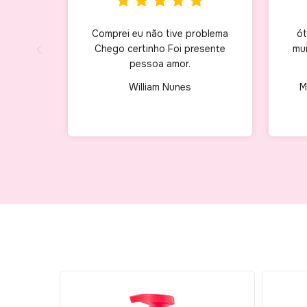
Comprei eu não tive problema
ót
Chego certinho Foi presente
mui
pessoa amor.
William Nunes
M