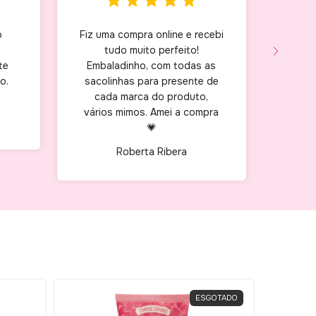
o
Fiz uma compra online e recebi
Um
tudo muito perfeito!
se
te
Embaladinho, com todas as
o.
sacolinhas para presente de
cada marca do produto,
vários mimos. Amei a compra
💗
Roberta Ribera
ESGOTADO