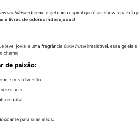
textura bifásica
(creme e gel numa espiral que é um show à parte) 
s e livres de odores indesejados!
 leve, jovial e uma fragrância
floral frutal
irresistível, essa geleia 
de charme.
r de paixão:
que é pura diversão.
ado
e macio.
ho e frutal.
ioxidante para suas mãos.