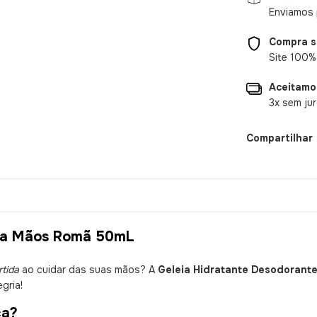
Enviamos 
Compra 
Site 100%
Aceitamo
3x sem ju
Compartilhar
ara Mãos Romã 50mL
tida
ao cuidar das suas mãos? A
Geleia Hidratante Desodoran
gria!
ca?