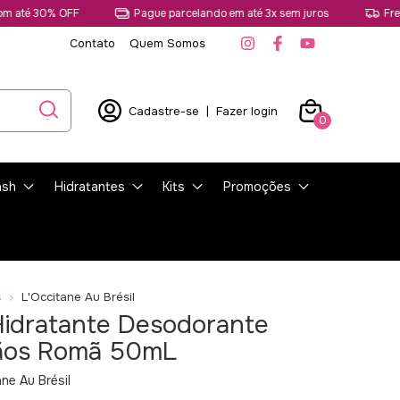
30% OFF
Pague parcelando em até 3x sem juros
Frete grát
Contato
Quem Somos
Cadastre-se
|
Fazer login
0
ash
Hidratantes
Kits
Promoções
s
L'Occitane Au Brésil
Hidratante Desodorante
ãos Romã 50mL
ne Au Brésil