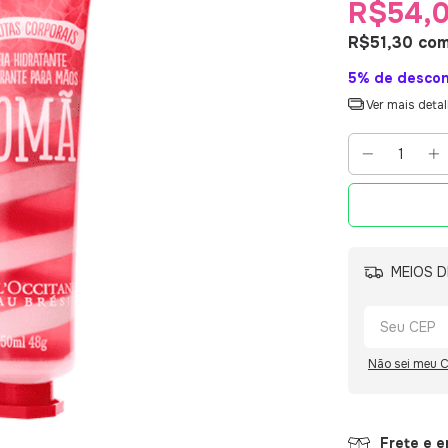
R$54,
R$51,30
co
5% de desco
Ver mais deta
MEIOS D
Não sei meu 
Frete e 