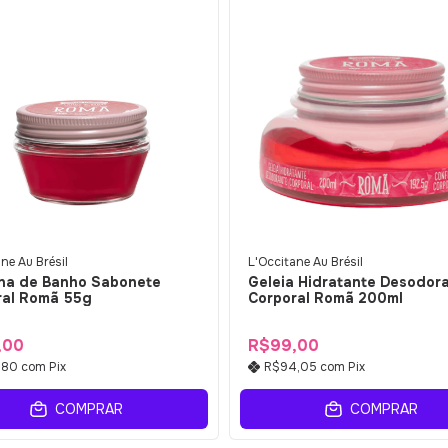
ne Au Brésil
L'Occitane Au Brésil
ina de Banho Sabonete
Geleia Hidratante Desodor
ral Romã 55g
Corporal Romã 200ml
,00
R$99,00
,80
com
Pix
R$94,05
com
Pix
COMPRAR
COMPRAR