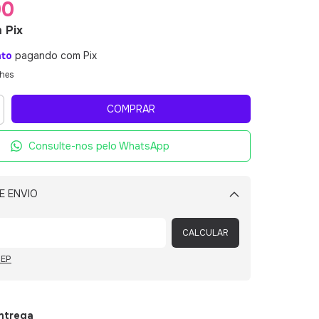
00
m
Pix
nto
pagando com Pix
lhes
Consulte-nos pelo WhatsApp
E ENVIO
Alterar CEP
CALCULAR
CEP
entrega