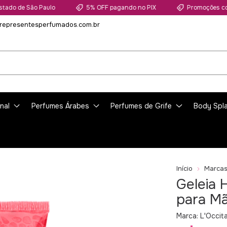
e São Paulo
5% OFF pagando no PIX
Promoções com até 
representesperfumados.com.br
nal
Perfumes Árabes
Perfumes de Grife
Body Spl
Início
Marca
Geleia 
para M
Marca:
L'Occita