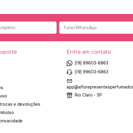
suporte
Entre em contato
(19) 99603-6863
(19) 99603-6863
app@aflorepresentesperfumados
os
Rio Claro - SP
 uso
 trocas e devoluções
embolso
 privacidade