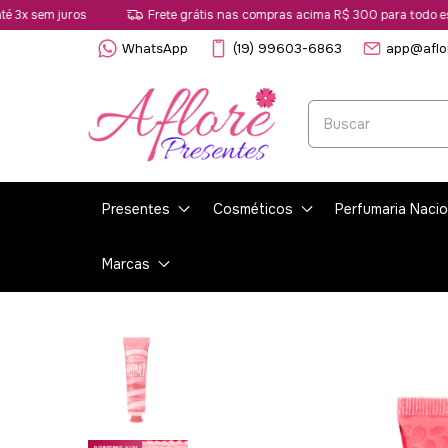
m juros
Frete grátis nas compras acima R$ 300 para todo estado d
WhatsApp
(19) 99603-6863
app@aflo
Presentes
Cosméticos
Perfumaria Nacio
Marcas