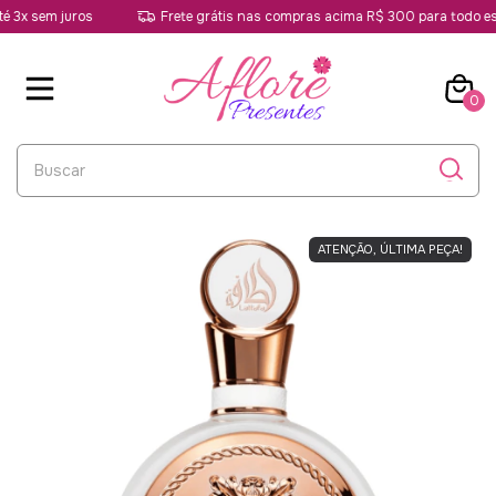
3x sem juros
Frete grátis nas compras acima R$ 300 para todo esta
0
ATENÇÃO, ÚLTIMA PEÇA!