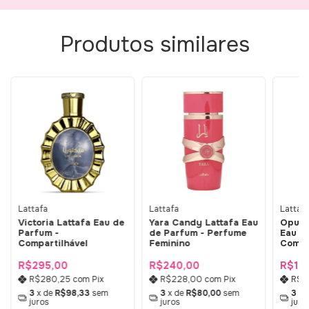
Produtos similares
Lattafa
Lattafa
Lattaf
Victoria Lattafa Eau de
Yara Candy Lattafa Eau
Opule
Parfum -
de Parfum - Perfume
Eau D
Compartilhável
Feminino
Compa
R$295,00
R$240,00
R$19
R$280,25
com
Pix
R$228,00
com
Pix
R$1
3
x de
R$98,33
sem
3
x de
R$80,00
sem
3
x 
juros
juros
juro