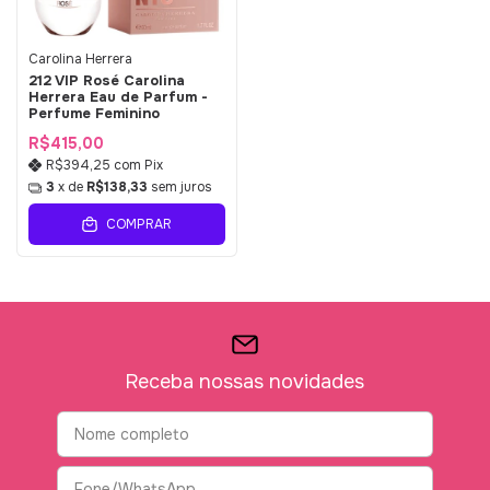
Carolina Herrera
212 VIP Rosé Carolina
Herrera Eau de Parfum -
Perfume Feminino
R$415,00
R$394,25
com
Pix
3
x de
R$138,33
sem juros
COMPRAR
Receba nossas novidades